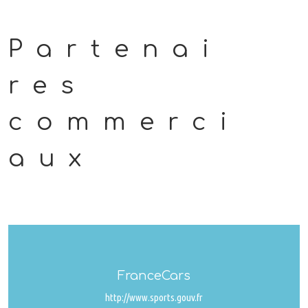
Partenai
res
commerci
aux
FranceCars
http://www.sports.gouv.fr