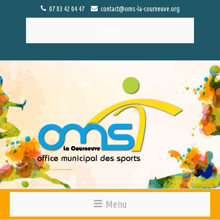
07 83 42 04 47
contact@oms-la-courneuve.org
Menu
Menu