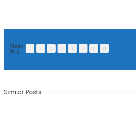
Share
This
Similar Posts