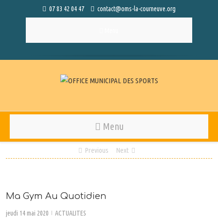
07 83 42 04 47
contact@oms-la-courneuve.org
Menu
Menu
Previous
Next
Ma Gym Au Quotidien
jeudi 14 mai 2020
ACTUALITES
|