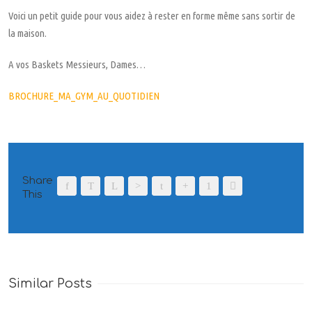
Voici un petit guide pour vous aidez à rester en forme même sans sortir de
la maison.
A vos Baskets Messieurs, Dames…
BROCHURE_MA_GYM_AU_QUOTIDIEN
Share
This
Similar Posts